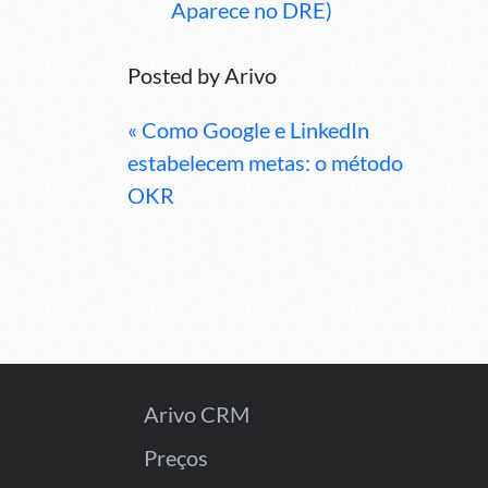
Aparece no DRE)
Posted by
Arivo
« Como Google e LinkedIn
estabelecem metas: o método
OKR
Arivo CRM
Preços