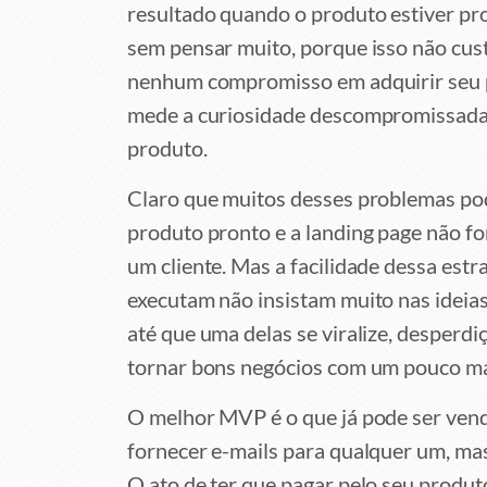
resultado quando o produto estiver pr
sem pensar muito, porque isso não cus
nenhum compromisso em adquirir seu pr
mede a curiosidade descompromissada 
produto.
Claro que muitos desses problemas po
produto pronto e a landing page não fo
um cliente. Mas a facilidade dessa estr
executam não insistam muito nas ideias,
até que uma delas se viralize, desperd
tornar bons negócios com um pouco mai
O melhor MVP é o que já pode ser vend
fornecer e-mails para qualquer um, mas
O ato de ter que pagar pelo seu produ