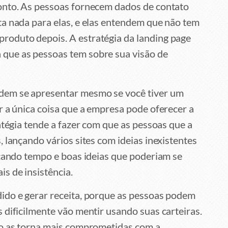
onto. As pessoas fornecem dados de contato
ta nada para elas, e elas entendem que não tem
oduto depois. A estratégia da landing page
que as pessoas tem sobre sua visão de
dem se apresentar mesmo se você tiver um
r a única coisa que a empresa pode oferecer a
atégia tende a fazer com que as pessoas que a
 lançando vários sites com ideias inexistentes
içando tempo e boas ideias que poderiam se
s de insistência.
ido e gerar receita, porque as pessoas podem
 dificilmente vão mentir usando suas carteiras.
to as torna mais comprometidas com a