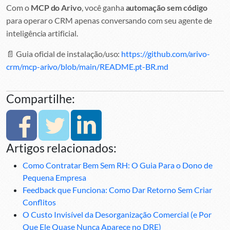
Com o
MCP do Arivo
, você ganha
automação sem código
para operar o CRM apenas conversando com seu agente de
inteligência artificial.
📄 Guia oficial de instalação/uso:
https://github.com/arivo-
crm/mcp-arivo/blob/main/README.pt-BR.md
Compartilhe:
Artigos relacionados:
Como Contratar Bem Sem RH: O Guia Para o Dono de
Pequena Empresa
Feedback que Funciona: Como Dar Retorno Sem Criar
Conflitos
O Custo Invisível da Desorganização Comercial (e Por
Que Ele Quase Nunca Aparece no DRE)