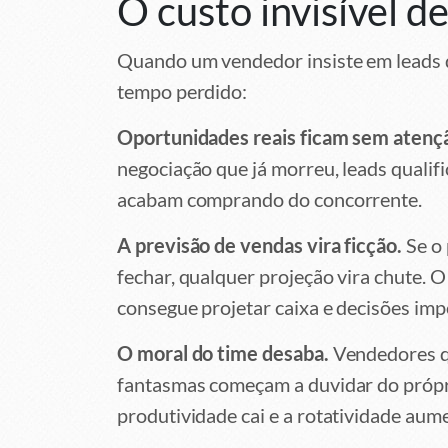
O custo invisível d
Quando um vendedor insiste em leads d
tempo perdido:
Oportunidades reais ficam sem atenç
negociação que já morreu, leads qualif
acabam comprando do concorrente.
A previsão de vendas vira ficção.
Se o 
fechar, qualquer projeção vira chute. O
consegue projetar caixa e decisões imp
O moral do time desaba.
Vendedores q
fantasmas começam a duvidar do própri
produtividade cai e a rotatividade aum