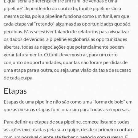
E qual seria a diferença entre um funil de vendas e uma
pipeline? Dependendo do contexto, funil e pipeline são a
mesma coisa, pois a pipeline funciona como um funil, em que
cada etapa vai “retendo” algumas das oportunidades que são
perdidas. Mas se estiver falando de relatórios para visualizar
os dados de vendas, a pipeline englobaria as oportunidades
abertas, todas as negociações que potencialmente podem
gerar faturamento. O funil deve mostrar, para um certo
conjunto de oportunidades, quantas não foram perdidas de
uma etapa para a outra, ou seja, uma visão da taxa de sucesso
de cada etapa.
Etapas
Etapas de uma pipeline não são como uma “forma de bolo” em
que as mesmas etapas funcionariam para todas as empresas.
Para definir as etapas de sua pipeline, comece listando todas
as ações executadas pela sua equipe, desde o primeiro contato
com um possível cliente até fechar o negócio com sucesso. É