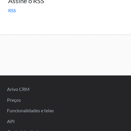
Assine o RSS
RSS
Arivo CRM
Preços
Funcionalidades e telas
API